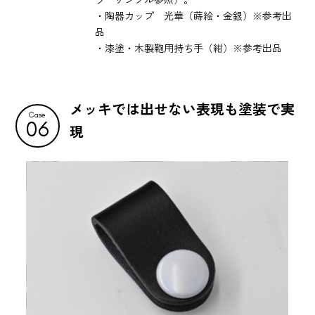
・陶器カップ 光華（蒔絵・金銀）※参考出
品
・漆塗・木製鞄用持ち手（紺）※参考出品
メッキでは出せない表現も塗装で実
Case
06
現