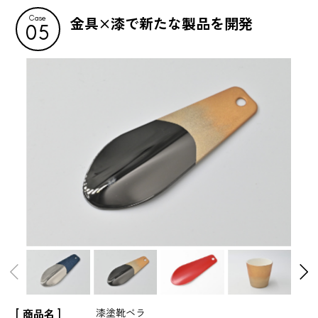
金具×漆で新たな製品を開発
Case
05
漆塗靴ベラ
商品名