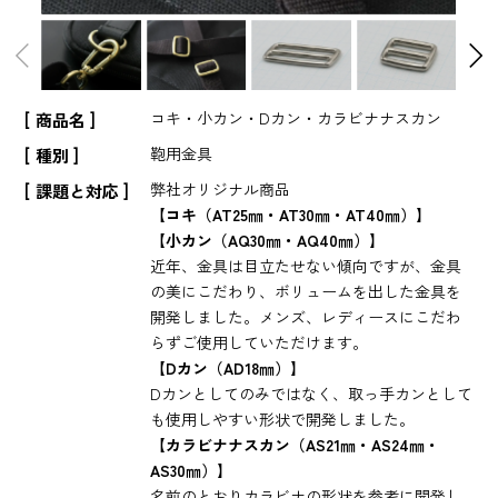
コキ・小カン・Dカン・カラビナナスカン
商品名
鞄用金具
種別
弊社オリジナル商品
課題と対応
【コキ（AT25㎜・AT30㎜・AT40㎜）】
【小カン（AQ30㎜・AQ40㎜）】
近年、金具は目立たせない傾向ですが、金具
の美にこだわり、ボリュームを出した金具を
開発しました。メンズ、レディースにこだわ
らずご使用していただけます。
【Dカン（AD18㎜）】
Dカンとしてのみではなく、取っ手カンとして
も使用しやすい形状で開発しました。
【カラビナナスカン（AS21㎜・AS24㎜・
AS30㎜）】
名前のとおりカラビナの形状を参考に開発し