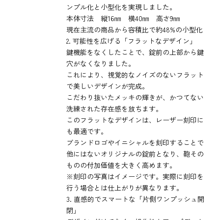
ンプル化と小型化を実現しました。
本体寸法 縦16㎜ 横40㎜ 高さ9㎜
現在主流の商品から容積比で約48%の小型化
2. 可能性を広げる「フラットなデザイン」
鍵機能をなくしたことで、錠前の上部から鍵
穴がなくなりました。
これにより、視覚的なノイズのないフラット
で美しいデザインが完成。
こだわり抜いたメッキの輝きが、かつてない
洗練された存在感を放ちます。
このフラットなデザインは、レーザー刻印に
も最適です。
ブランドロゴやイニシャルを刻印することで
他にはないオリジナルの錠前となり、鞄その
ものの付加価値を大きく高めます。
※刻印の写真はイメージです。実際に刻印を
行う場合とは仕上がりが異なります。
3. 直感的でスマートな「片側ワンプッシュ開
閉」