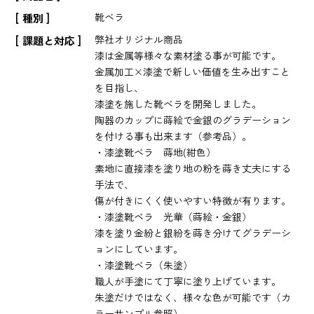
靴ベラ
種別
弊社オリジナル商品
課題と対応
漆は金属等様々な素材塗る事が可能です。
金属加工×漆塗で新しい価値を生み出すこと
を目指し、
漆塗を施した靴ベラを開発しました。
陶器のカップに蒔絵で金銀のグラデーション
を付ける事も出来ます（参考品）。
・漆塗靴ベラ 蒔地(紺色）
素地に直接漆を塗り地の粉を蒔き丈夫にする
手法で、
傷が付きにくく使いやすい特徴が有ります。
・漆塗靴ベラ 光華（蒔絵・金銀）
漆を塗り金紛と銀紛を蒔き分けてグラデーシ
ョンにしています。
・漆塗靴ベラ（朱塗）
職人が手塗にて丁寧に塗り上げています。
朱塗だけではなく、様々な色が可能です（カ
ラーサンプル参照）。