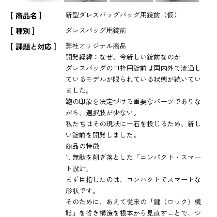
新型ダレスバッグバッグ用錠前（仮）
商品名
ダレスバッグ用錠前
種別
弊社オリジナル商品
課題と対応
開発経緯：なぜ、今新しい錠前なのか
ダレスバッグの口枠用錠前は国内外で流通し
ているモデルが限られている状態が続いてい
ました。
鞄の印象を決定づける重要なパーツでありな
がら、選択肢が少ない。
私たちはその現状に一石を投じるため、新し
い錠前を開発しました。
商品の特徴
1. 無駄を削ぎ落とした「コンパクト・スマー
ト設計」
まず目指したのは、コンパクトでスマートな
形状です。
そのために、あえて従来の「鍵（ロック）機
能」を省き構造を根本から見直すことで、シ