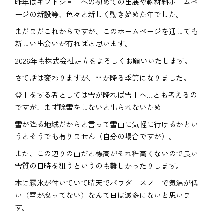
昨年はギフトショーへの初めての出展や鞄材料ホームペ
ージの新設等、色々と新しく動き始めた年でした。
まだまだこれからですが、このホームページを通しても
新しい出会いが有ればと思います。
2026年も株式会社足立をよろしくお願いいたします。
さて話は変わりますが、雪が降る季節になりました。
登山をする者としては雪が降れば雪山へ…とも考えるの
ですが、まず除雪をしないと出られないため
雪が降る地域だからと言って雪山に気軽に行けるかとい
うとそうでも有りません（自分の場合ですが）。
また、この辺りの山だと標高がそれ程高くないので良い
雪質の日時を狙うというのも難しかったりします。
木に霧氷が付いていて晴天でパウダースノーで気温が低
い（雪が腐ってない）なんて日は滅多にないと思いま
す。