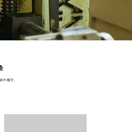
を
会の様子、