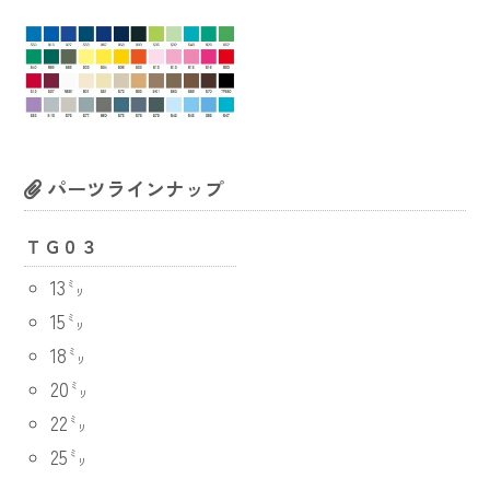
パーツラインナップ
ＴＧ０３
13㍉
15㍉
18㍉
20㍉
22㍉
25㍉