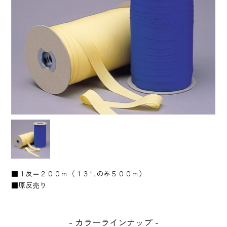
■１反＝２００ｍ（１３㍉のみ５００ｍ）
■原反売り
カラーラインナップ