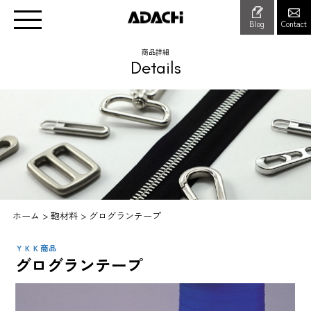
Blog
Contact
商品詳細
Details
ホーム
>
鞄材料
>
グログランテープ
ＹＫＫ商品
グログランテープ