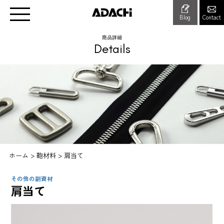
Blog
Contact
商品詳細
Details
ホーム
>
鞄材料
>
肩当て
その他の副資材
肩当て