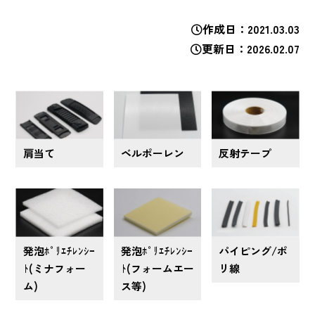
作成日
2021.03.03
更新日
2026.02.07
肩当て
ベルポーレン
反射テープ
発泡ﾎﾟﾘｴﾁﾚﾝｼｰ
発泡ﾎﾟﾘｴﾁﾚﾝｼｰ
パイピング/ポ
ﾄ(ミナフォー
ﾄ(フォームエー
リ線
ム)
ス等)