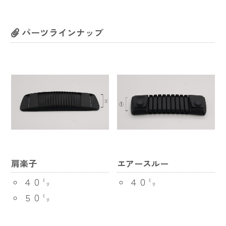
パーツラインナップ
肩楽子
エアースルー
４０㍉
４０㍉
５０㍉