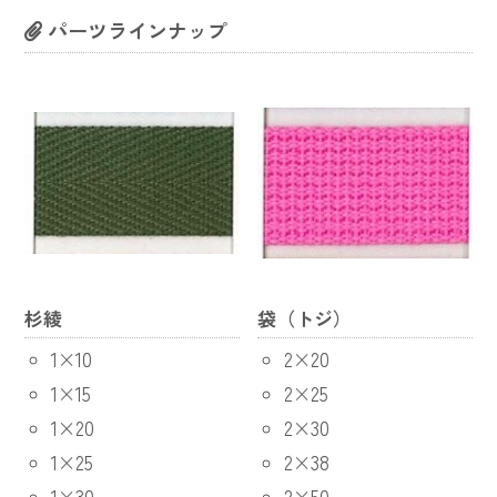
パーツラインナップ
杉綾
袋（トジ）
1×10
2×20
1×15
2×25
1×20
2×30
1×25
2×38
1×30
2×50