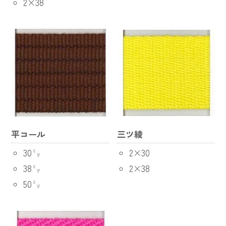
2×38
平コール
三ツ綾
30㍉
2×30
38㍉
2×38
50㍉