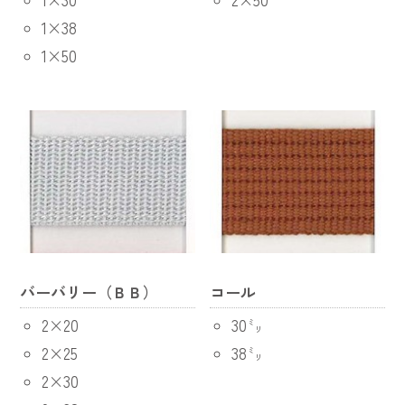
1×38
1×50
バーバリー（ＢＢ）
コール
2×20
30㍉
2×25
38㍉
2×30