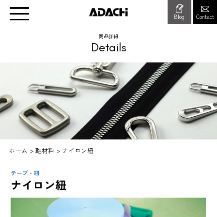
Blog
Contact
商品詳細
Details
ホーム
>
鞄材料
>
ナイロン紐
テープ・紐
ナイロン紐