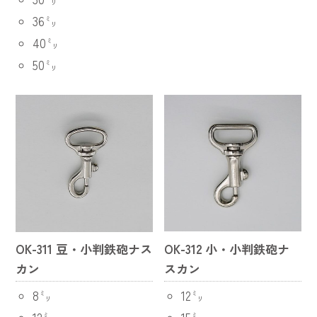
36㍉
40㍉
50㍉
OK-311 豆・小判鉄砲ナス
OK-312 小・小判鉄砲ナ
カン
スカン
8㍉
12㍉