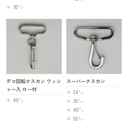
30㍉
デコ回転ナスカン ワッシ
スーパーナスカン
ャー入 ロー付
24㍉
40㍉
30㍉
40㍉
50㍉