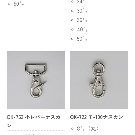
24㍉
50㍉
30㍉
36㍉
40㍉
50㍉
OK-752 小レバーナスカ
OK-722 Ｔ-100ナスカン
ン
8㍉（丸）