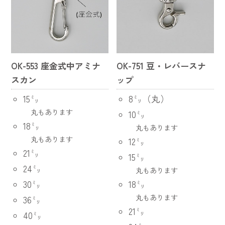
OK-553 座金式中アミナ
OK-751 豆・レバースナ
スカン
ップ
15㍉
8㍉（丸）
丸もあります
10㍉
18㍉
丸もあります
丸もあります
12㍉
21㍉
15㍉
24㍉
丸もあります
30㍉
18㍉
丸もあります
36㍉
21㍉
40㍉