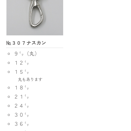
№３０７ナスカン
９㍉（丸）
１２㍉
１５㍉
丸もあります
１８㍉
２１㍉
２４㍉
３０㍉
３６㍉