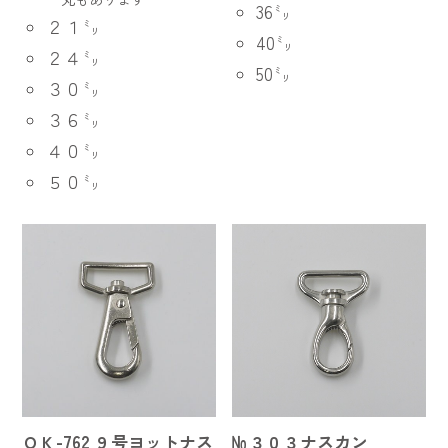
36㍉
２１㍉
40㍉
２４㍉
50㍉
３０㍉
３６㍉
４０㍉
５０㍉
ＯＫ-762 ９号ヨットナス
№３０３ナスカン