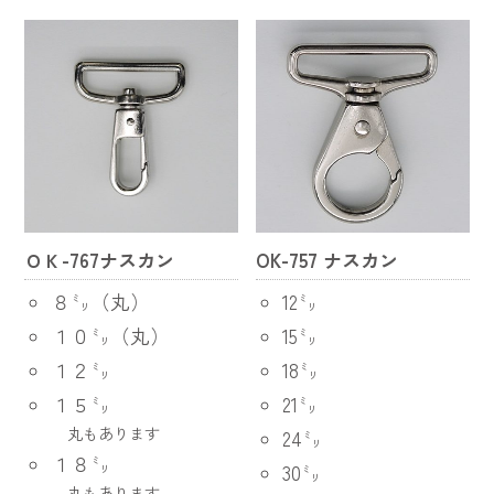
ＯＫ-767ナスカン
OK-757 ナスカン
８㍉（丸）
12㍉
１０㍉（丸）
15㍉
１２㍉
18㍉
１５㍉
21㍉
丸もあります
24㍉
１８㍉
30㍉
丸もあります