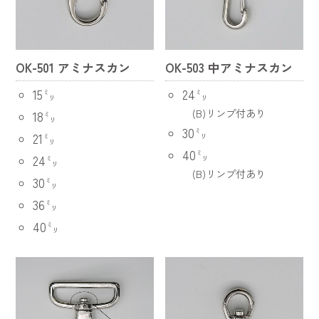
OK-501 アミナスカン
OK-503 中アミナスカン
15㍉
24㍉
(B)リンプ付あり
18㍉
30㍉
21㍉
40㍉
24㍉
(B)リンプ付あり
30㍉
36㍉
40㍉