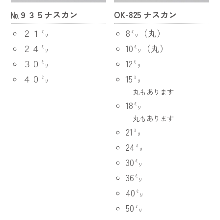
№９３５ナスカン
OK-825 ナスカン
２１㍉
8㍉（丸）
２４㍉
10㍉（丸）
３０㍉
12㍉
４０㍉
15㍉
丸もあります
18㍉
丸もあります
21㍉
24㍉
30㍉
36㍉
40㍉
50㍉