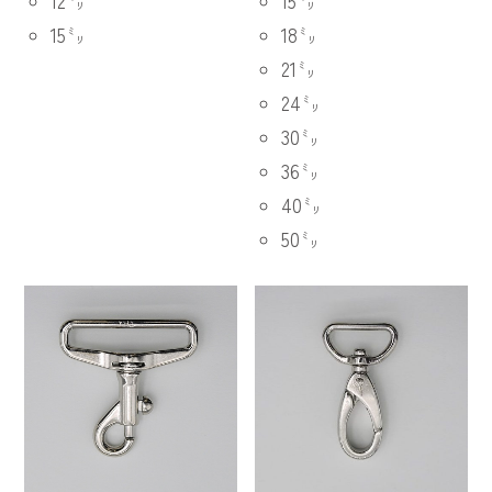
12㍉
15㍉
15㍉
18㍉
21㍉
24㍉
30㍉
36㍉
40㍉
50㍉