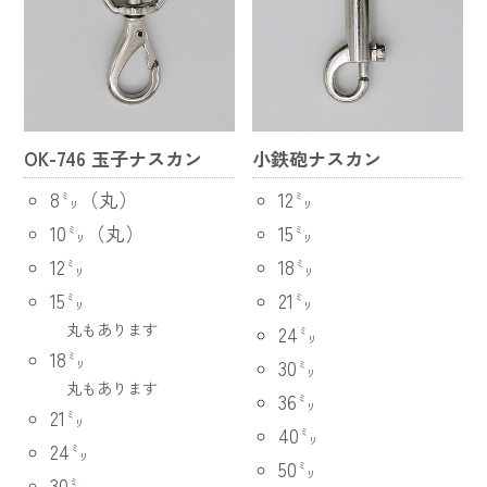
OK-746 玉子ナスカン
小鉄砲ナスカン
8㍉（丸）
12㍉
10㍉（丸）
15㍉
12㍉
18㍉
15㍉
21㍉
丸もあります
24㍉
18㍉
30㍉
丸もあります
36㍉
21㍉
40㍉
24㍉
50㍉
30㍉