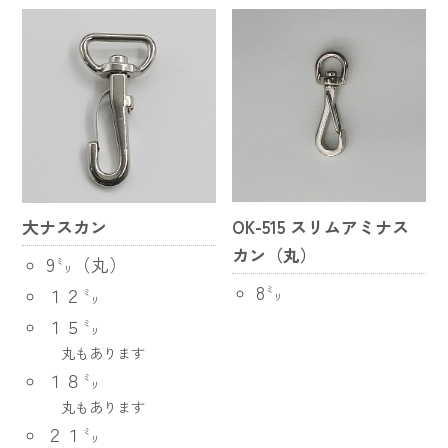
大ナスカン
OK-515 スリムアミナス
カン（丸）
9㍉（丸）
8㍉
１２㍉
１５㍉
丸もあります
１８㍉
丸もあります
２１㍉