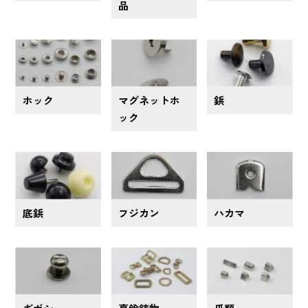
品
ホック
マグネットホ
鋲
ック
底鋲
フジカン
ハカマ