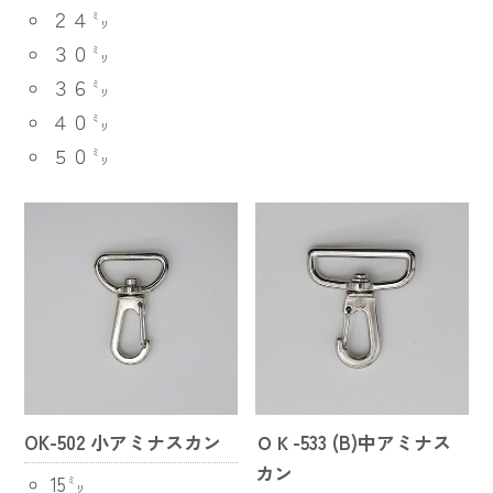
２４㍉
３０㍉
３６㍉
４０㍉
５０㍉
OK-502 小アミナスカン
ＯＫ-533 (B)中アミナス
カン
15㍉