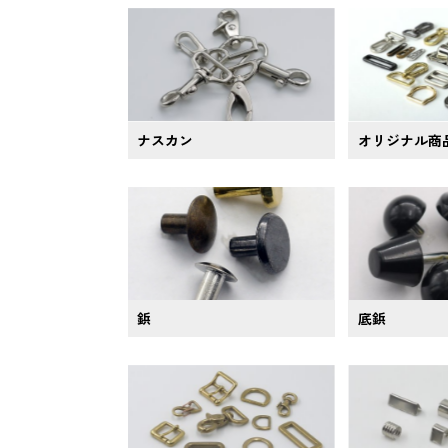
ナスカン
オリジナル商
鋲
底鋲