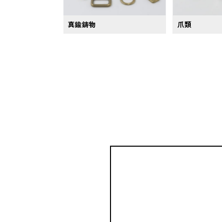
真鍮鋳物
爪類